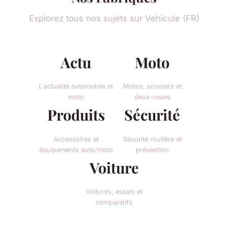
Explorez tous nos sujets sur Vehicule (FR)
Actu
Moto
L'actualité automobile et
Motos, scooters et
moto
deux-roues
Produits
Sécurité
Accessoires et
Sécurité routière et
équipements auto/moto
prévention
Voiture
Voitures, essais et
comparatifs