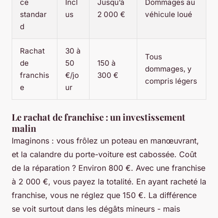
ce
Incl
Jusqu’à
Dommages au
standar
us
2 000 €
véhicule loué
d
Rachat
30 à
Tous
de
50
150 à
dommages, y
franchis
€/jo
300 €
compris légers
e
ur
Le rachat de franchise : un investissement
malin
Imaginons : vous frôlez un poteau en manœuvrant,
et la calandre du porte-voiture est cabossée. Coût
de la réparation ? Environ 800 €. Avec une franchise
à 2 000 €, vous payez la totalité. En ayant racheté la
franchise, vous ne réglez que 150 €. La différence
se voit surtout dans les dégâts mineurs - mais