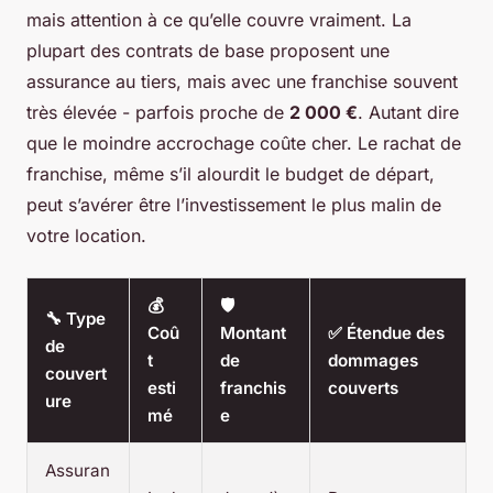
mais attention à ce qu’elle couvre vraiment. La
plupart des contrats de base proposent une
assurance au tiers, mais avec une franchise souvent
très élevée - parfois proche de
2 000 €
. Autant dire
que le moindre accrochage coûte cher. Le rachat de
franchise, même s’il alourdit le budget de départ,
peut s’avérer être l’investissement le plus malin de
votre location.
💰
🛡️
🔧 Type
Coû
Montant
✅ Étendue des
de
t
de
dommages
couvert
esti
franchis
couverts
ure
mé
e
Assuran