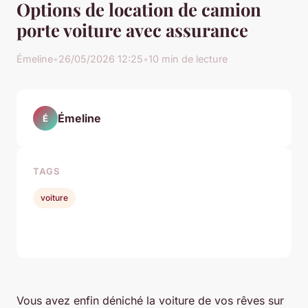
Options de location de camion
porte voiture avec assurance
Émeline
•
26/05/2026 12:25
•
10 min de lecture
Émeline
É
TAGS
voiture
Vous avez enfin déniché la voiture de vos rêves sur