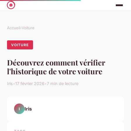
Accueil
›
Voiture
VOITURE
Découvrez comment vérifier
l'historique de votre voiture
Iris
•
17 février 2026
•
7 min de lecture
Iris
I