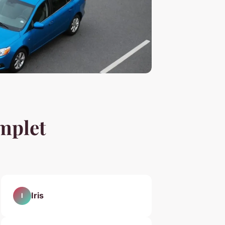
omplet
Iris
I