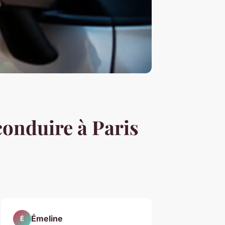
conduire à Paris
Émeline
É