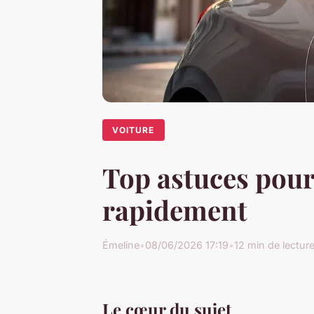
VOITURE
Top astuces pour
rapidement
Émeline
•
08/06/2026 17:19
•
12 min de lectur
Le cœur du sujet