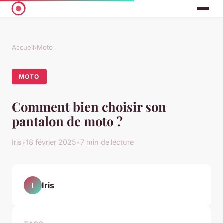
Accueil
›
Moto
MOTO
Comment bien choisir son
pantalon de moto ?
Iris
•
18 février 2025
•
7 min de lecture
Iris
I